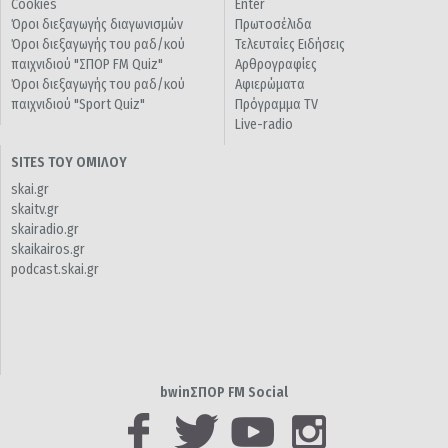
Cookies
Enter
Όροι διεξαγωγής διαγωνισμών
Πρωτοσέλιδα
Όροι διεξαγωγής του ραδ/κού
Τελευταίες Ειδήσεις
παιχνιδιού "ΣΠΟΡ FM Quiz"
Αρθρογραφίες
Όροι διεξαγωγής του ραδ/κού
Αφιερώματα
παιχνιδιού "Sport Quiz"
Πρόγραμμα TV
Live-radio
SITES ΤΟΥ ΟΜΙΛΟΥ
skai.gr
skaitv.gr
skairadio.gr
skaikairos.gr
podcast.skai.gr
bwinΣΠΟΡ FM Social