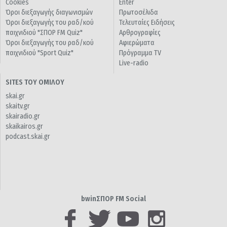
Cookies
Enter
Όροι διεξαγωγής διαγωνισμών
Πρωτοσέλιδα
Όροι διεξαγωγής του ραδ/κού
Τελευταίες Ειδήσεις
παιχνιδιού "ΣΠΟΡ FM Quiz"
Αρθρογραφίες
Όροι διεξαγωγής του ραδ/κού
Αφιερώματα
παιχνιδιού "Sport Quiz"
Πρόγραμμα TV
Live-radio
SITES ΤΟΥ ΟΜΙΛΟΥ
skai.gr
skaitv.gr
skairadio.gr
skaikairos.gr
podcast.skai.gr
bwinΣΠΟΡ FM Social