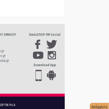
ΤΟΥ ΟΜΙΛΟΥ
bwinΣΠΟΡ FM Social
o.gr
os.gr
skai.gr
Download App
ΠΟΡ FM 94.6
Απόρρητο