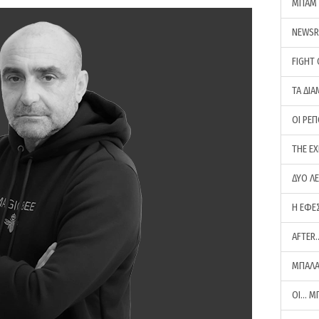
ΜΠΑΜ 
NEWS
FIGHT
ΤΑ ΔΙΑ
ΟΙ ΡΕ
THE E
ΔΥΟ Λ
Η ΕΦΕ
AFTER
ΜΠΑΛΑ
ΟΙ… Μ