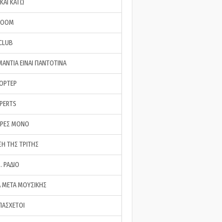
ΚΑΙ ΚΑΤΩ
ROOM
 CLUB
ΜΑΝΤΙΑ ΕΙΝΑΙ ΠΑΝΤΟΤΙΝΑ
ΠΟΡΤΕΡ
XPERTS
ΕΡΕΣ ΜΟΝΟ
ΣΗ ΤΗΣ ΤΡΙΤΗΣ
… ΡΑΔΙΟ
 ΜΕΤΑ ΜΟΥΣΙΚΗΣ
ΠΑΣΧΕΤΟΙ