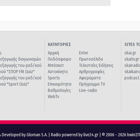
ΚΑΤΗΓΟΡΙΕΣ
SITES 
s
Αρχική
Enter
skai.gr
ιεξαγωγής διαγωνισμών
Ποδόσφαιρο
Πρωτοσέλιδα
skaitv.gr
ιεξαγωγής του ραδ/κού
Μπάσκετ
Τελευταίες Ειδήσεις
skairadi
διού "ΣΠΟΡ FM Quiz"
Αυτοκίνητο
Αρθρογραφίες
skaikair
ιεξαγωγής του ραδ/κού
Sports
Αφιερώματα
podcast.
διού "Sport Quiz"
Επικαιρότητα
Πρόγραμμα TV
Βαθμολογίες
Live-radio
WebTv
 Developed by Gloman S.A.
|
Radio powered by live24.gr
| © 2006 - 2026 bwinΣ