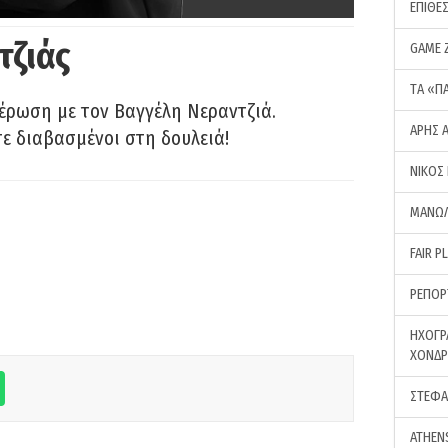
ΕΠΙΘΕ
τζιάς
GAME 
ΤA «Π
έρωση με τον Βαγγέλη Νεραντζιά.
ΑΡΗΣ 
τε διαβασμένοι στη δουλειά!
ΝΙΚΟΣ
ΜΑΝΩΛ
FAIR P
ΡΕΠΟΡ
ΗΧΟΓΡ
ΧΟΝΔ
ΣΤΕΦΑ
ATHEN