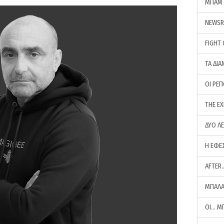
ΜΠΑΜ 
NEWS
FIGHT
ΤΑ ΔΙΑ
ΟΙ ΡΕ
THE E
ΔΥΟ Λ
Η ΕΦΕ
AFTER
ΜΠΑΛΑ
ΟΙ… Μ