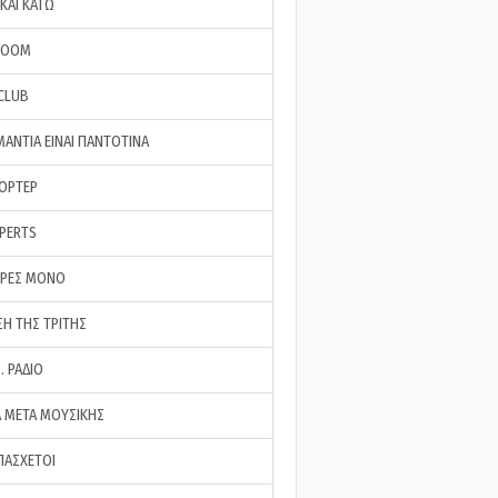
ΚΑΙ ΚΑΤΩ
ROOM
 CLUB
ΜΑΝΤΙΑ ΕΙΝΑΙ ΠΑΝΤΟΤΙΝΑ
ΠΟΡΤΕΡ
XPERTS
ΕΡΕΣ ΜΟΝΟ
ΣΗ ΤΗΣ ΤΡΙΤΗΣ
… ΡΑΔΙΟ
 ΜΕΤΑ ΜΟΥΣΙΚΗΣ
ΠΑΣΧΕΤΟΙ