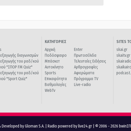
ΚΑΤΗΓΟΡΙΕΣ
SITES 
s
Αρχική
Enter
skai.gr
ιεξαγωγής διαγωνισμών
Ποδόσφαιρο
Πρωτοσέλιδα
skaitv.gr
ιεξαγωγής του ραδ/κού
Μπάσκετ
Τελευταίες Ειδήσεις
skairadi
διού "ΣΠΟΡ FM Quiz"
Αυτοκίνητο
Αρθρογραφίες
skaikair
ιεξαγωγής του ραδ/κού
Sports
Αφιερώματα
podcast.
διού "Sport Quiz"
Επικαιρότητα
Πρόγραμμα TV
Βαθμολογίες
Live-radio
WebTv
 Developed by Gloman S.A.
|
Radio powered by live24.gr
| © 2006 - 2026 bwinΣ