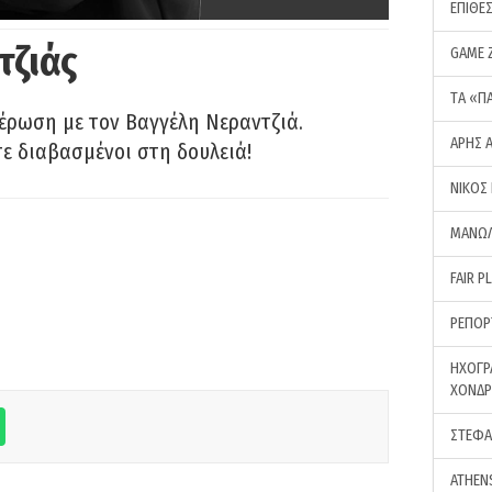
ΕΠΙΘΕ
τζιάς
GAME 
ΤA «Π
έρωση με τον Βαγγέλη Νεραντζιά.
ΑΡΗΣ 
τε διαβασμένοι στη δουλειά!
ΝΙΚΟΣ
ΜΑΝΩΛ
FAIR P
ΡΕΠΟΡ
ΗΧΟΓΡ
ΧΟΝΔ
ΣΤΕΦΑ
ATHEN