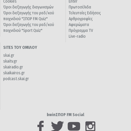
Cookies
Enter
Όροι διεξαγωγής διαγωνισμών
Πρωτοσέλιδα
Όροι διεξαγωγής του ραδ/κού
Τελευταίες Ειδήσεις
παιχνιδιού "ΣΠΟΡ FM Quiz"
Αρθρογραφίες
Όροι διεξαγωγής του ραδ/κού
Αφιερώματα
παιχνιδιού "Sport Quiz"
Πρόγραμμα TV
Live-radio
SITES ΤΟΥ ΟΜΙΛΟΥ
skai.gr
skaitv.gr
skairadio.gr
skaikairos.gr
podcast.skai.gr
bwinΣΠΟΡ FM Social