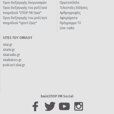
Όροι διεξαγωγής διαγωνισμών
Πρωτοσέλιδα
Όροι διεξαγωγής του ραδ/κού
Τελευταίες Ειδήσεις
παιχνιδιού "ΣΠΟΡ FM Quiz"
Αρθρογραφίες
Όροι διεξαγωγής του ραδ/κού
Αφιερώματα
παιχνιδιού "Sport Quiz"
Πρόγραμμα TV
Live-radio
SITES ΤΟΥ ΟΜΙΛΟΥ
skai.gr
skaitv.gr
skairadio.gr
skaikairos.gr
podcast.skai.gr
bwinΣΠΟΡ FM Social