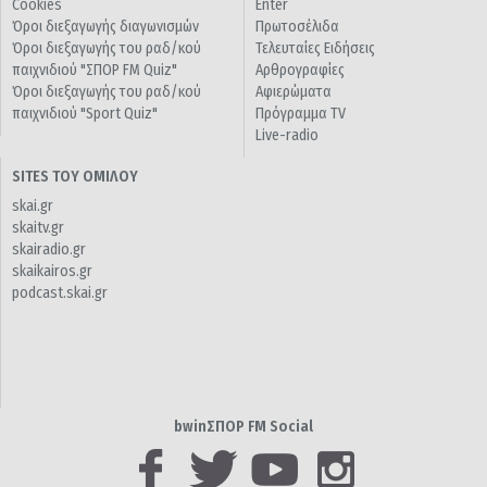
Cookies
Enter
Όροι διεξαγωγής διαγωνισμών
Πρωτοσέλιδα
Όροι διεξαγωγής του ραδ/κού
Τελευταίες Ειδήσεις
παιχνιδιού "ΣΠΟΡ FM Quiz"
Αρθρογραφίες
Όροι διεξαγωγής του ραδ/κού
Αφιερώματα
παιχνιδιού "Sport Quiz"
Πρόγραμμα TV
Live-radio
SITES ΤΟΥ ΟΜΙΛΟΥ
skai.gr
skaitv.gr
skairadio.gr
skaikairos.gr
podcast.skai.gr
bwinΣΠΟΡ FM Social