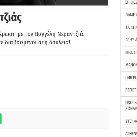
ΕΠΙΘΕ
τζιάς
GAME 
ΤA «Π
έρωση με τον Βαγγέλη Νεραντζιά.
ΑΡΗΣ 
τε διαβασμένοι στη δουλειά!
ΝΙΚΟΣ
ΜΑΝΩΛ
FAIR P
ΡΕΠΟΡ
ΗΧΟΓΡ
ΧΟΝΔ
ΣΤΕΦΑ
ATHEN