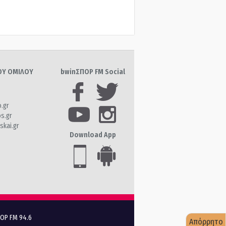
ΤΟΥ ΟΜΙΛΟΥ
bwinΣΠΟΡ FM Social
o.gr
os.gr
skai.gr
Download App
ΠΟΡ FM 94.6
Απόρρητο