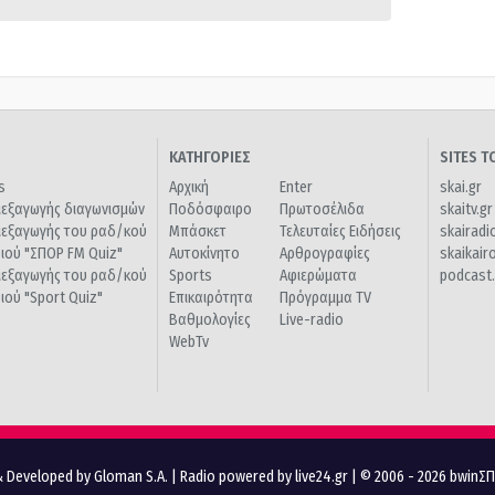
ΚΑΤΗΓΟΡΙΕΣ
SITES 
s
Αρχική
Enter
skai.gr
ιεξαγωγής διαγωνισμών
Ποδόσφαιρο
Πρωτοσέλιδα
skaitv.gr
ιεξαγωγής του ραδ/κού
Μπάσκετ
Τελευταίες Ειδήσεις
skairadi
διού "ΣΠΟΡ FM Quiz"
Αυτοκίνητο
Αρθρογραφίες
skaikair
ιεξαγωγής του ραδ/κού
Sports
Αφιερώματα
podcast.
διού "Sport Quiz"
Επικαιρότητα
Πρόγραμμα TV
Βαθμολογίες
Live-radio
WebTv
 Developed by Gloman S.A.
|
Radio powered by live24.gr
| © 2006 - 2026 bwinΣ