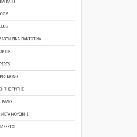
ΚΑΙ ΚΑΤΩ
ROOM
 CLUB
ΜΑΝΤΙΑ ΕΙΝΑΙ ΠΑΝΤΟΤΙΝΑ
ΠΟΡΤΕΡ
XPERTS
ΕΡΕΣ ΜΟΝΟ
ΣΗ ΤΗΣ ΤΡΙΤΗΣ
… ΡΑΔΙΟ
 ΜΕΤΑ ΜΟΥΣΙΚΗΣ
ΠΑΣΧΕΤΟΙ