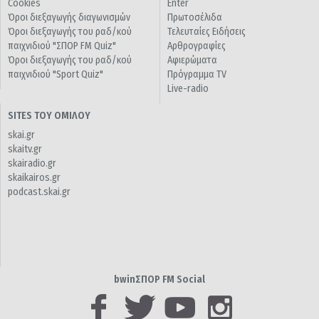
Cookies
Enter
Όροι διεξαγωγής διαγωνισμών
Πρωτοσέλιδα
Όροι διεξαγωγής του ραδ/κού
Τελευταίες Ειδήσεις
παιχνιδιού "ΣΠΟΡ FM Quiz"
Αρθρογραφίες
Όροι διεξαγωγής του ραδ/κού
Αφιερώματα
παιχνιδιού "Sport Quiz"
Πρόγραμμα TV
Live-radio
SITES ΤΟΥ ΟΜΙΛΟΥ
skai.gr
skaitv.gr
skairadio.gr
skaikairos.gr
podcast.skai.gr
bwinΣΠΟΡ FM Social