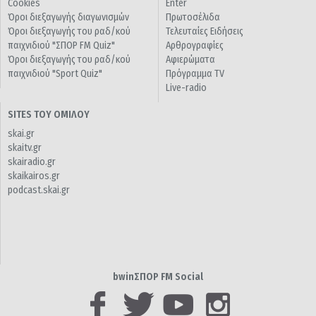
Cookies
Enter
Όροι διεξαγωγής διαγωνισμών
Πρωτοσέλιδα
Όροι διεξαγωγής του ραδ/κού
Τελευταίες Ειδήσεις
παιχνιδιού "ΣΠΟΡ FM Quiz"
Αρθρογραφίες
Όροι διεξαγωγής του ραδ/κού
Αφιερώματα
παιχνιδιού "Sport Quiz"
Πρόγραμμα TV
Live-radio
SITES ΤΟΥ ΟΜΙΛΟΥ
skai.gr
skaitv.gr
skairadio.gr
skaikairos.gr
podcast.skai.gr
bwinΣΠΟΡ FM Social