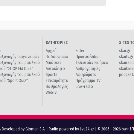
ΚΑΤΗΓΟΡΙΕΣ
SITES 
s
Αρχική
Enter
skai.gr
ιεξαγωγής διαγωνισμών
Ποδόσφαιρο
Πρωτοσέλιδα
skaitv.gr
ιεξαγωγής του ραδ/κού
Μπάσκετ
Τελευταίες Ειδήσεις
skairadi
διού "ΣΠΟΡ FM Quiz"
Αυτοκίνητο
Αρθρογραφίες
skaikair
ιεξαγωγής του ραδ/κού
Sports
Αφιερώματα
podcast.
διού "Sport Quiz"
Επικαιρότητα
Πρόγραμμα TV
Βαθμολογίες
Live-radio
WebTv
 Developed by Gloman S.A.
|
Radio powered by live24.gr
| © 2006 - 2026 bwinΣ