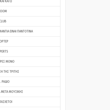
ΚΑΙ ΚΑΤΩ
ROOM
 CLUB
ΜΑΝΤΙΑ ΕΙΝΑΙ ΠΑΝΤΟΤΙΝΑ
ΠΟΡΤΕΡ
XPERTS
ΕΡΕΣ ΜΟΝΟ
ΣΗ ΤΗΣ ΤΡΙΤΗΣ
… ΡΑΔΙΟ
 ΜΕΤΑ ΜΟΥΣΙΚΗΣ
ΠΑΣΧΕΤΟΙ