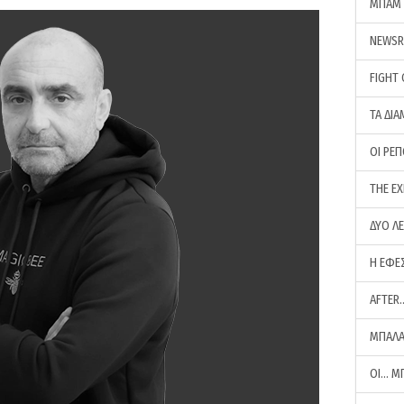
ΜΠΑΜ 
NEWS
FIGHT
ΤΑ ΔΙΑ
ΟΙ ΡΕ
THE E
ΔΥΟ Λ
Η ΕΦΕ
AFTER
ΜΠΑΛΑ
ΟΙ… Μ