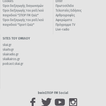
Cookies
Enter
Όροι διεξαγωγής διαγωνισμών
Πρωτοσέλιδα
Όροι διεξαγωγής του ραδ/κού
Τελευταίες Ειδήσεις
παιχνιδιού "ΣΠΟΡ FM Quiz"
Αρθρογραφίες
Όροι διεξαγωγής του ραδ/κού
Αφιερώματα
παιχνιδιού "Sport Quiz"
Πρόγραμμα TV
Live-radio
SITES ΤΟΥ ΟΜΙΛΟΥ
skai.gr
skaitv.gr
skairadio.gr
skaikairos.gr
podcast.skai.gr
bwinΣΠΟΡ FM Social