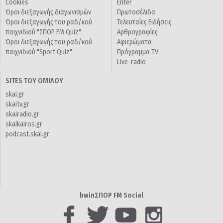
Cookies
Enter
Όροι διεξαγωγής διαγωνισμών
Πρωτοσέλιδα
Όροι διεξαγωγής του ραδ/κού
Τελευταίες Ειδήσεις
παιχνιδιού "ΣΠΟΡ FM Quiz"
Αρθρογραφίες
Όροι διεξαγωγής του ραδ/κού
Αφιερώματα
παιχνιδιού "Sport Quiz"
Πρόγραμμα TV
Live-radio
SITES ΤΟΥ ΟΜΙΛΟΥ
skai.gr
skaitv.gr
skairadio.gr
skaikairos.gr
podcast.skai.gr
bwinΣΠΟΡ FM Social