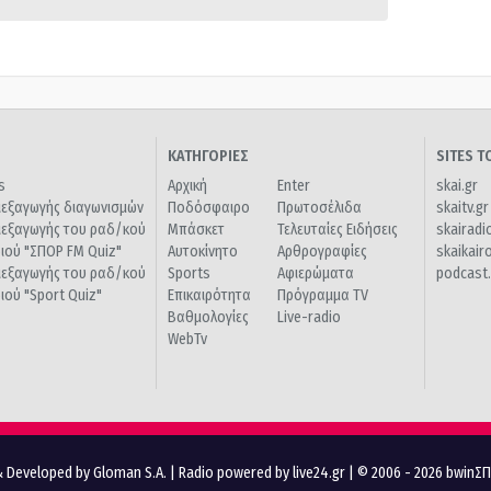
ΚΑΤΗΓΟΡΙΕΣ
SITES 
s
Αρχική
Enter
skai.gr
ιεξαγωγής διαγωνισμών
Ποδόσφαιρο
Πρωτοσέλιδα
skaitv.gr
ιεξαγωγής του ραδ/κού
Μπάσκετ
Τελευταίες Ειδήσεις
skairadi
διού "ΣΠΟΡ FM Quiz"
Αυτοκίνητο
Αρθρογραφίες
skaikair
ιεξαγωγής του ραδ/κού
Sports
Αφιερώματα
podcast.
διού "Sport Quiz"
Επικαιρότητα
Πρόγραμμα TV
Βαθμολογίες
Live-radio
WebTv
 Developed by Gloman S.A.
|
Radio powered by live24.gr
| © 2006 - 2026 bwinΣ