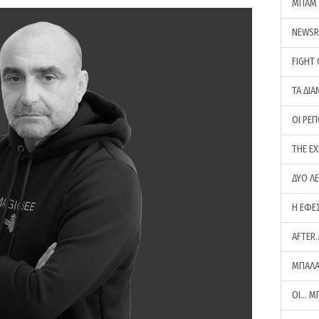
ΜΠΑΜ 
NEWS
FIGHT
ΤΑ ΔΙΑ
ΟΙ ΡΕ
THE E
ΔΥΟ Λ
Η ΕΦΕ
AFTER
ΜΠΑΛΑ
ΟΙ… Μ