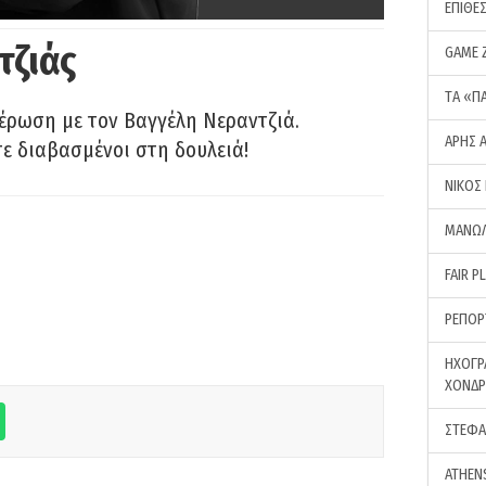
ΕΠΙΘΕ
τζιάς
GAME 
ΤA «Π
έρωση με τον Βαγγέλη Νεραντζιά.
ΑΡΗΣ 
τε διαβασμένοι στη δουλειά!
ΝΙΚΟΣ
ΜΑΝΩΛ
FAIR P
ΡΕΠΟΡ
ΗΧΟΓΡ
ΧΟΝΔ
ΣΤΕΦΑ
ATHEN