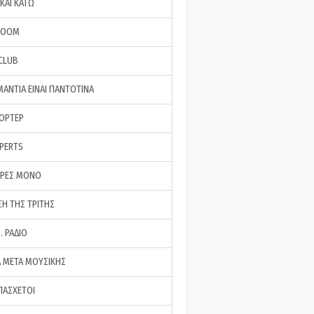
ΚΑΙ ΚΑΤΩ
ROOM
 CLUB
ΜΑΝΤΙΑ ΕΙΝΑΙ ΠΑΝΤΟΤΙΝΑ
ΠΟΡΤΕΡ
XPERTS
ΕΡΕΣ ΜΟΝΟ
ΣΗ ΤΗΣ ΤΡΙΤΗΣ
… ΡΑΔΙΟ
 ΜΕΤΑ ΜΟΥΣΙΚΗΣ
ΠΑΣΧΕΤΟΙ