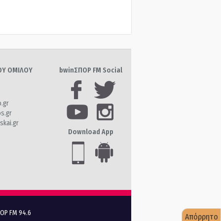
ΤΟΥ ΟΜΙΛΟΥ
bwinΣΠΟΡ FM Social
o.gr
os.gr
skai.gr
Download App
ΠΟΡ FM 94.6
Απόρρητο