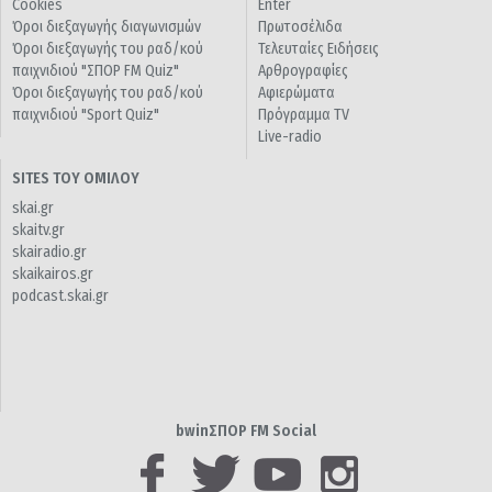
Cookies
Enter
Όροι διεξαγωγής διαγωνισμών
Πρωτοσέλιδα
Όροι διεξαγωγής του ραδ/κού
Τελευταίες Ειδήσεις
παιχνιδιού "ΣΠΟΡ FM Quiz"
Αρθρογραφίες
Όροι διεξαγωγής του ραδ/κού
Αφιερώματα
παιχνιδιού "Sport Quiz"
Πρόγραμμα TV
Live-radio
SITES ΤΟΥ ΟΜΙΛΟΥ
skai.gr
skaitv.gr
skairadio.gr
skaikairos.gr
podcast.skai.gr
bwinΣΠΟΡ FM Social