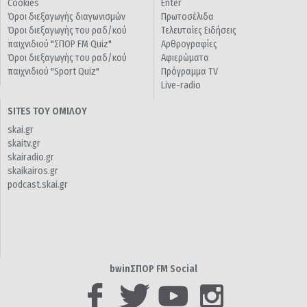
Cookies
Enter
Όροι διεξαγωγής διαγωνισμών
Πρωτοσέλιδα
Όροι διεξαγωγής του ραδ/κού
Τελευταίες Ειδήσεις
παιχνιδιού "ΣΠΟΡ FM Quiz"
Αρθρογραφίες
Όροι διεξαγωγής του ραδ/κού
Αφιερώματα
παιχνιδιού "Sport Quiz"
Πρόγραμμα TV
Live-radio
SITES ΤΟΥ ΟΜΙΛΟΥ
skai.gr
skaitv.gr
skairadio.gr
skaikairos.gr
podcast.skai.gr
bwinΣΠΟΡ FM Social