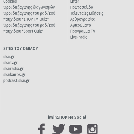
Cookies
Enter
Όροι διεξαγωγής διαγωνισμών
Πρωτοσέλιδα
Όροι διεξαγωγής του ραδ/κού
Τελευταίες Ειδήσεις
παιχνιδιού "ΣΠΟΡ FM Quiz"
Αρθρογραφίες
Όροι διεξαγωγής του ραδ/κού
Αφιερώματα
παιχνιδιού "Sport Quiz"
Πρόγραμμα TV
Live-radio
SITES ΤΟΥ ΟΜΙΛΟΥ
skai.gr
skaitv.gr
skairadio.gr
skaikairos.gr
podcast.skai.gr
bwinΣΠΟΡ FM Social