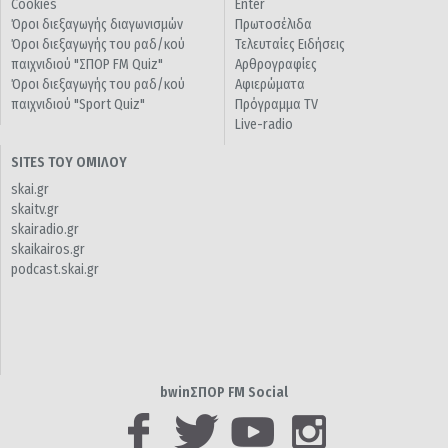
Cookies
Enter
Όροι διεξαγωγής διαγωνισμών
Πρωτοσέλιδα
Όροι διεξαγωγής του ραδ/κού
Τελευταίες Ειδήσεις
παιχνιδιού "ΣΠΟΡ FM Quiz"
Αρθρογραφίες
Όροι διεξαγωγής του ραδ/κού
Αφιερώματα
παιχνιδιού "Sport Quiz"
Πρόγραμμα TV
Live-radio
SITES ΤΟΥ ΟΜΙΛΟΥ
skai.gr
skaitv.gr
skairadio.gr
skaikairos.gr
podcast.skai.gr
bwinΣΠΟΡ FM Social