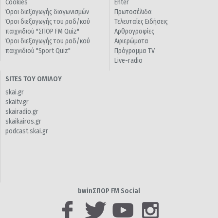
Cookies
Enter
Όροι διεξαγωγής διαγωνισμών
Πρωτοσέλιδα
Όροι διεξαγωγής του ραδ/κού
Τελευταίες Ειδήσεις
παιχνιδιού "ΣΠΟΡ FM Quiz"
Αρθρογραφίες
Όροι διεξαγωγής του ραδ/κού
Αφιερώματα
παιχνιδιού "Sport Quiz"
Πρόγραμμα TV
Live-radio
SITES ΤΟΥ ΟΜΙΛΟΥ
skai.gr
skaitv.gr
skairadio.gr
skaikairos.gr
podcast.skai.gr
bwinΣΠΟΡ FM Social