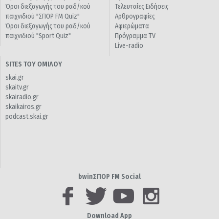
Όροι διεξαγωγής του ραδ/κού
Τελευταίες Ειδήσεις
παιχνιδιού "ΣΠΟΡ FM Quiz"
Αρθρογραφίες
Όροι διεξαγωγής του ραδ/κού
Αφιερώματα
παιχνιδιού "Sport Quiz"
Πρόγραμμα TV
Live-radio
SITES ΤΟΥ ΟΜΙΛΟΥ
skai.gr
skaitv.gr
skairadio.gr
skaikairos.gr
podcast.skai.gr
bwinΣΠΟΡ FM Social
Download App