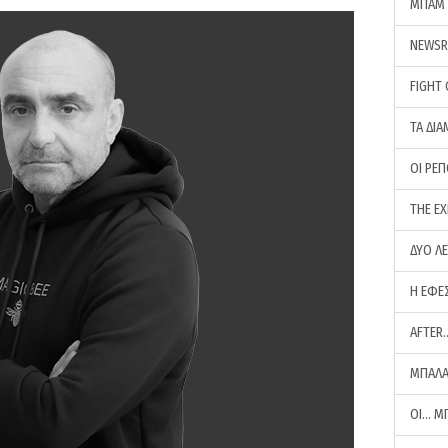
ΜΠΑΜ 
NEWS
FIGHT
ΤΑ ΔΙΑ
ΟΙ ΡΕ
THE E
ΔΥΟ Λ
Η ΕΦΕ
AFTER
ΜΠΑΛΑ
ΟΙ… Μ