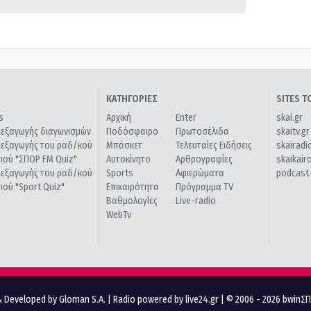
ΚΑΤΗΓΟΡΙΕΣ
SITES 
s
Αρχική
Enter
skai.gr
ιεξαγωγής διαγωνισμών
Ποδόσφαιρο
Πρωτοσέλιδα
skaitv.gr
ιεξαγωγής του ραδ/κού
Μπάσκετ
Τελευταίες Ειδήσεις
skairadi
διού "ΣΠΟΡ FM Quiz"
Αυτοκίνητο
Αρθρογραφίες
skaikair
ιεξαγωγής του ραδ/κού
Sports
Αφιερώματα
podcast.
διού "Sport Quiz"
Επικαιρότητα
Πρόγραμμα TV
Βαθμολογίες
Live-radio
WebTv
 Developed by Gloman S.A.
|
Radio powered by live24.gr
| © 2006 - 2026 bwinΣ