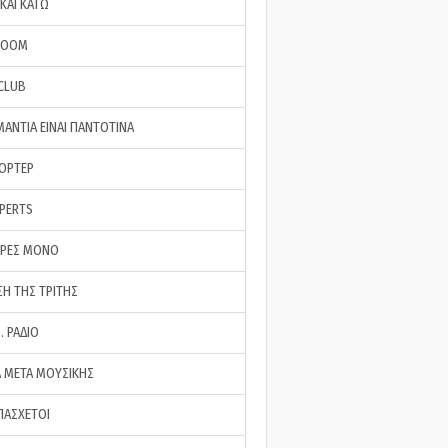
ΚΑΙ ΚΑΤΩ
ROOM
 CLUB
ΜΑΝΤΙΑ ΕΙΝΑΙ ΠΑΝΤΟΤΙΝΑ
ΠΟΡΤΕΡ
XPERTS
ΕΡΕΣ ΜΟΝΟ
ΣΗ ΤΗΣ ΤΡΙΤΗΣ
… ΡΑΔΙΟ
 ΜΕΤΑ ΜΟΥΣΙΚΗΣ
ΠΑΣΧΕΤΟΙ