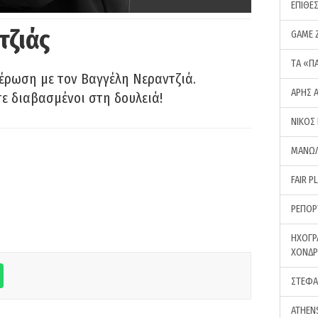
ΕΠΙΘΕ
τζιάς
GAME 
ΤA «Π
έρωση με τον Βαγγέλη Νεραντζιά.
ΑΡΗΣ 
τε διαβασμένοι στη δουλειά!
ΝΙΚΟΣ
ΜΑΝΩΛ
FAIR P
ΡΕΠΟΡ
ΗΧΟΓΡ
ΧΟΝΔ
ΣΤΕΦΑ
ATHEN