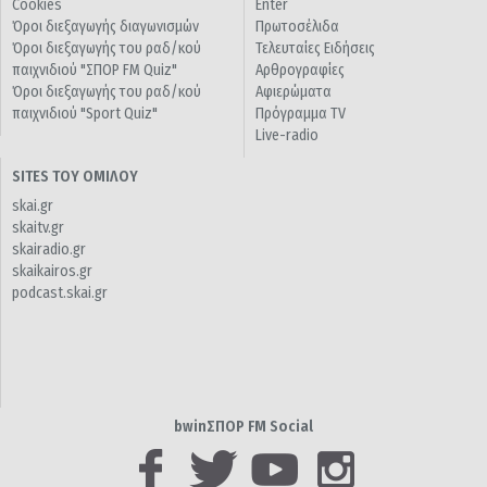
Cookies
Enter
Όροι διεξαγωγής διαγωνισμών
Πρωτοσέλιδα
Όροι διεξαγωγής του ραδ/κού
Τελευταίες Ειδήσεις
παιχνιδιού "ΣΠΟΡ FM Quiz"
Αρθρογραφίες
Όροι διεξαγωγής του ραδ/κού
Αφιερώματα
παιχνιδιού "Sport Quiz"
Πρόγραμμα TV
Live-radio
SITES ΤΟΥ ΟΜΙΛΟΥ
skai.gr
skaitv.gr
skairadio.gr
skaikairos.gr
podcast.skai.gr
bwinΣΠΟΡ FM Social