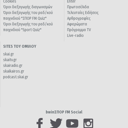
Cookies
Enter
Όροι διεξαγωγής διαγωνισμών
Πρωτοσέλιδα
Όροι διεξαγωγής του ραδ/κού
Τελευταίες Ειδήσεις
παιχνιδιού "ΣΠΟΡ FM Quiz"
Αρθρογραφίες
Όροι διεξαγωγής του ραδ/κού
Αφιερώματα
παιχνιδιού "Sport Quiz"
Πρόγραμμα TV
Live-radio
SITES ΤΟΥ ΟΜΙΛΟΥ
skai.gr
skaitv.gr
skairadio.gr
skaikairos.gr
podcast.skai.gr
bwinΣΠΟΡ FM Social