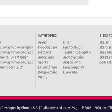
ΚΑΤΗΓΟΡΙΕΣ
SITES 
s
Αρχική
Enter
skai.gr
ιεξαγωγής διαγωνισμών
Ποδόσφαιρο
Πρωτοσέλιδα
skaitv.gr
ιεξαγωγής του ραδ/κού
Μπάσκετ
Τελευταίες Ειδήσεις
skairadi
διού "ΣΠΟΡ FM Quiz"
Αυτοκίνητο
Αρθρογραφίες
skaikair
ιεξαγωγής του ραδ/κού
Sports
Αφιερώματα
podcast.
διού "Sport Quiz"
Επικαιρότητα
Πρόγραμμα TV
Βαθμολογίες
Live-radio
WebTv
 Developed by Gloman S.A.
|
Radio powered by live24.gr
| © 2006 - 2026 bwinΣ