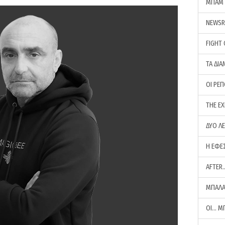
ΜΠΑΜ 
NEWS
FIGHT
ΤΑ ΔΙΑ
ΟΙ ΡΕ
THE E
ΔΥΟ Λ
Η ΕΦΕ
AFTER
ΜΠΑΛΑ
ΟΙ… Μ