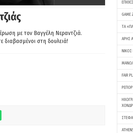
ΕΠΙΘΕ
τζιάς
GAME 
ΤA «Π
έρωση με τον Βαγγέλη Νεραντζιά.
ΑΡΗΣ 
τε διαβασμένοι στη δουλειά!
ΝΙΚΟΣ
ΜΑΝΩΛ
FAIR P
ΡΕΠΟΡ
ΗΧΟΓΡ
ΧΟΝΔ
ΣΤΕΦΑ
ATHEN