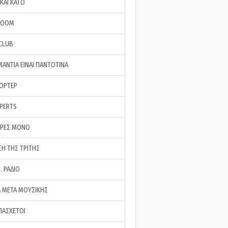
ΚΑΙ ΚΑΤΩ
ROOM
 CLUB
ΜΑΝΤΙΑ ΕΙΝΑΙ ΠΑΝΤΟΤΙΝΑ
ΠΟΡΤΕΡ
XPERTS
ΕΡΕΣ ΜΟΝΟ
ΣΗ ΤΗΣ ΤΡΙΤΗΣ
… ΡΑΔΙΟ
 ΜΕΤΑ ΜΟΥΣΙΚΗΣ
ΠΑΣΧΕΤΟΙ