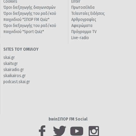
Cookies
Enter
Όροι διεξαγωγής διαγωνισμών
Πρωτοσέλιδα
Όροι διεξαγωγής του ραδ/κού
Τελευταίες Ειδήσεις
παιχνιδιού "ΣΠΟΡ FM Quiz"
Αρθρογραφίες
Όροι διεξαγωγής του ραδ/κού
Αφιερώματα
παιχνιδιού "Sport Quiz"
Πρόγραμμα TV
Live-radio
SITES ΤΟΥ ΟΜΙΛΟΥ
skai.gr
skaitv.gr
skairadio.gr
skaikairos.gr
podcast.skai.gr
bwinΣΠΟΡ FM Social