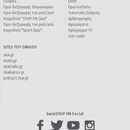
Cookies
Enter
Όροι διεξαγωγής διαγωνισμών
Πρωτοσέλιδα
Όροι διεξαγωγής του ραδ/κού
Τελευταίες Ειδήσεις
παιχνιδιού "ΣΠΟΡ FM Quiz"
Αρθρογραφίες
Όροι διεξαγωγής του ραδ/κού
Αφιερώματα
παιχνιδιού "Sport Quiz"
Πρόγραμμα TV
Live-radio
SITES ΤΟΥ ΟΜΙΛΟΥ
skai.gr
skaitv.gr
skairadio.gr
skaikairos.gr
podcast.skai.gr
bwinΣΠΟΡ FM Social