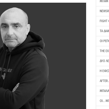
ΜΠΑΜ 
NEWS
FIGHT
ΤΑ ΔΙΑ
ΟΙ ΡΕ
THE E
ΔΥΟ Λ
Η ΕΦΕ
AFTER
ΜΠΑΛΑ
ΟΙ… Μ