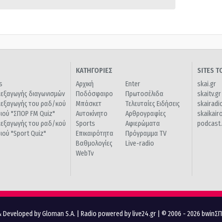
ΚΑΤΗΓΟΡΙΕΣ
SITES 
s
Αρχική
Enter
skai.gr
ιεξαγωγής διαγωνισμών
Ποδόσφαιρο
Πρωτοσέλιδα
skaitv.gr
ιεξαγωγής του ραδ/κού
Μπάσκετ
Τελευταίες Ειδήσεις
skairadi
διού "ΣΠΟΡ FM Quiz"
Αυτοκίνητο
Αρθρογραφίες
skaikair
ιεξαγωγής του ραδ/κού
Sports
Αφιερώματα
podcast.
διού "Sport Quiz"
Επικαιρότητα
Πρόγραμμα TV
Βαθμολογίες
Live-radio
WebTv
 Developed by Gloman S.A.
|
Radio powered by live24.gr
| © 2006 - 2026 bwinΣ