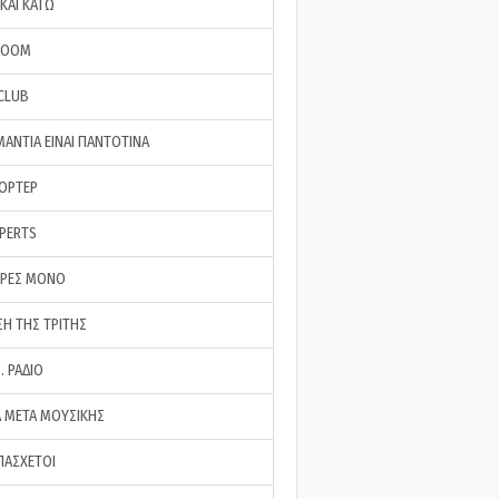
ΚΑΙ ΚΑΤΩ
ROOM
 CLUB
ΜΑΝΤΙΑ ΕΙΝΑΙ ΠΑΝΤΟΤΙΝΑ
ΠΟΡΤΕΡ
XPERTS
ΕΡΕΣ ΜΟΝΟ
ΣΗ ΤΗΣ ΤΡΙΤΗΣ
… ΡΑΔΙΟ
 ΜΕΤΑ ΜΟΥΣΙΚΗΣ
ΠΑΣΧΕΤΟΙ