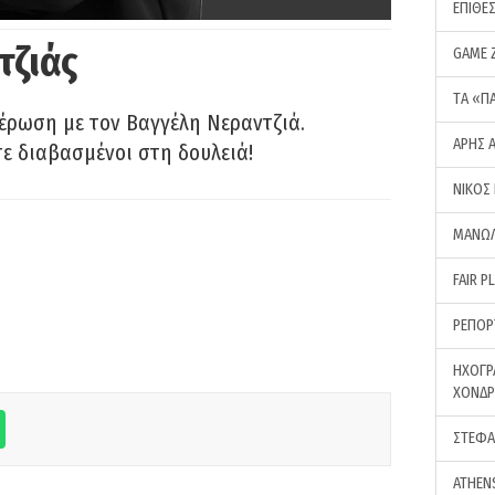
ΕΠΙΘΕ
τζιάς
GAME 
ΤA «Π
έρωση με τον Βαγγέλη Νεραντζιά.
ΑΡΗΣ 
τε διαβασμένοι στη δουλειά!
ΝΙΚΟΣ
ΜΑΝΩΛ
FAIR P
ΡΕΠΟΡ
ΗΧΟΓΡ
ΧΟΝΔ
ΣΤΕΦΑ
ATHEN