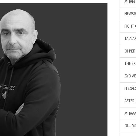
ΜΠΑΜ 
NEWS
FIGHT
ΤΑ ΔΙΑ
ΟΙ ΡΕ
THE E
ΔΥΟ Λ
Η ΕΦΕ
AFTER
ΜΠΑΛΑ
ΟΙ… Μ