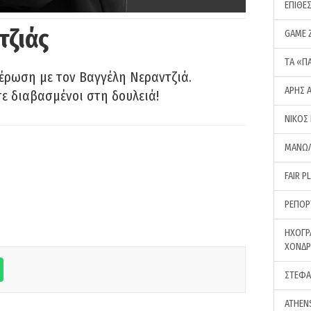
ΕΠΙΘΕ
τζιάς
GAME 
ΤA «Π
έρωση με τον Βαγγέλη Νεραντζιά.
ΑΡΗΣ 
τε διαβασμένοι στη δουλειά!
ΝΙΚΟΣ
ΜΑΝΩΛ
FAIR P
ΡΕΠΟΡ
ΗΧΟΓΡ
ΧΟΝΔ
ΣΤΕΦΑ
ATHEN