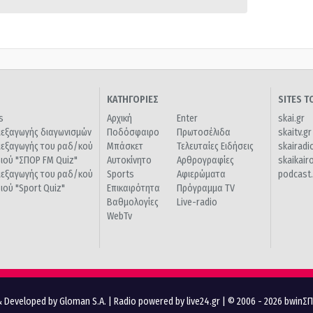
ΚΑΤΗΓΟΡΙΕΣ
SITES 
s
Αρχική
Enter
skai.gr
ιεξαγωγής διαγωνισμών
Ποδόσφαιρο
Πρωτοσέλιδα
skaitv.gr
ιεξαγωγής του ραδ/κού
Μπάσκετ
Τελευταίες Ειδήσεις
skairadi
διού "ΣΠΟΡ FM Quiz"
Αυτοκίνητο
Αρθρογραφίες
skaikair
ιεξαγωγής του ραδ/κού
Sports
Αφιερώματα
podcast.
διού "Sport Quiz"
Επικαιρότητα
Πρόγραμμα TV
Βαθμολογίες
Live-radio
WebTv
 Developed by Gloman S.A.
|
Radio powered by live24.gr
| © 2006 - 2026 bwinΣ