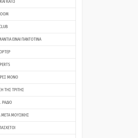
ΚΑΙ ΚΑΤΩ
ROOM
 CLUB
ΜΑΝΤΙΑ ΕΙΝΑΙ ΠΑΝΤΟΤΙΝΑ
ΠΟΡΤΕΡ
XPERTS
ΕΡΕΣ ΜΟΝΟ
ΣΗ ΤΗΣ ΤΡΙΤΗΣ
… ΡΑΔΙΟ
 ΜΕΤΑ ΜΟΥΣΙΚΗΣ
ΠΑΣΧΕΤΟΙ