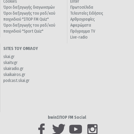
Cookies
Enter
Όροι διεξαγωγής διαγωνισμών
Πρωτοσέλιδα
Όροι διεξαγωγής του ραδ/κού
Τελευταίες Ειδήσεις
παιχνιδιού "ΣΠΟΡ FM Quiz"
Αρθρογραφίες
Όροι διεξαγωγής του ραδ/κού
Αφιερώματα
παιχνιδιού "Sport Quiz"
Πρόγραμμα TV
Live-radio
SITES ΤΟΥ ΟΜΙΛΟΥ
skai.gr
skaitv.gr
skairadio.gr
skaikairos.gr
podcast.skai.gr
bwinΣΠΟΡ FM Social