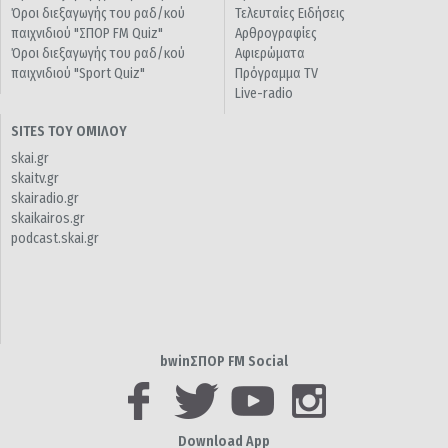
Όροι διεξαγωγής του ραδ/κού
Τελευταίες Ειδήσεις
παιχνιδιού "ΣΠΟΡ FM Quiz"
Αρθρογραφίες
Όροι διεξαγωγής του ραδ/κού
Αφιερώματα
παιχνιδιού "Sport Quiz"
Πρόγραμμα TV
Live-radio
SITES ΤΟΥ ΟΜΙΛΟΥ
skai.gr
skaitv.gr
skairadio.gr
skaikairos.gr
podcast.skai.gr
bwinΣΠΟΡ FM Social
Download App