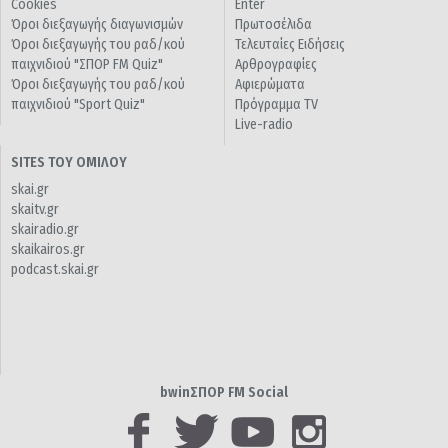
Cookies
Enter
Όροι διεξαγωγής διαγωνισμών
Πρωτοσέλιδα
Όροι διεξαγωγής του ραδ/κού
Τελευταίες Ειδήσεις
παιχνιδιού "ΣΠΟΡ FM Quiz"
Αρθρογραφίες
Όροι διεξαγωγής του ραδ/κού
Αφιερώματα
παιχνιδιού "Sport Quiz"
Πρόγραμμα TV
Live-radio
SITES ΤΟΥ ΟΜΙΛΟΥ
skai.gr
skaitv.gr
skairadio.gr
skaikairos.gr
podcast.skai.gr
bwinΣΠΟΡ FM Social