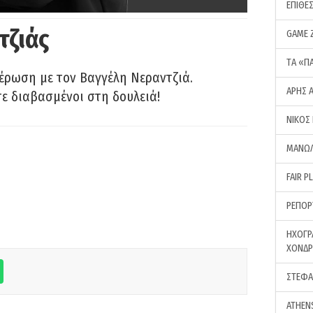
ΕΠΙΘΕ
τζιάς
GAME 
ΤA «Π
έρωση με τον Βαγγέλη Νεραντζιά.
ΑΡΗΣ 
τε διαβασμένοι στη δουλειά!
ΝΙΚΟΣ
ΜΑΝΩΛ
FAIR P
ΡΕΠΟΡ
ΗΧΟΓΡ
ΧΟΝΔ
ΣΤΕΦΑ
ATHEN