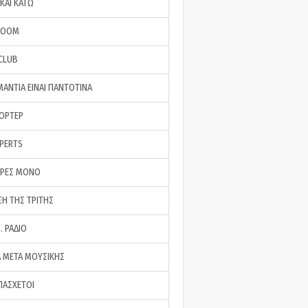
ΚΑΙ ΚΑΤΩ
ROOM
 CLUB
ΜΑΝΤΙΑ ΕΙΝΑΙ ΠΑΝΤΟΤΙΝΑ
ΠΟΡΤΕΡ
XPERTS
ΕΡΕΣ ΜΟΝΟ
ΣΗ ΤΗΣ ΤΡΙΤΗΣ
… ΡΑΔΙΟ
 ΜΕΤΑ ΜΟΥΣΙΚΗΣ
ΠΑΣΧΕΤΟΙ