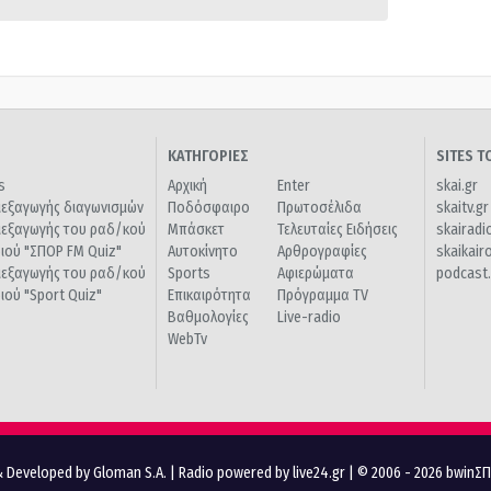
ΚΑΤΗΓΟΡΙΕΣ
SITES 
s
Αρχική
Enter
skai.gr
ιεξαγωγής διαγωνισμών
Ποδόσφαιρο
Πρωτοσέλιδα
skaitv.gr
ιεξαγωγής του ραδ/κού
Μπάσκετ
Τελευταίες Ειδήσεις
skairadi
διού "ΣΠΟΡ FM Quiz"
Αυτοκίνητο
Αρθρογραφίες
skaikair
ιεξαγωγής του ραδ/κού
Sports
Αφιερώματα
podcast.
διού "Sport Quiz"
Επικαιρότητα
Πρόγραμμα TV
Βαθμολογίες
Live-radio
WebTv
 Developed by Gloman S.A.
|
Radio powered by live24.gr
| © 2006 - 2026 bwinΣ