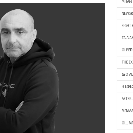
ΜΠΑΜ 
NEWS
FIGHT
ΤΑ ΔΙΑ
ΟΙ ΡΕ
THE E
ΔΥΟ Λ
Η ΕΦΕ
AFTER
ΜΠΑΛΑ
ΟΙ… Μ