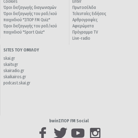
Cookies
Enter
Όροι διεξαγωγής διαγωνισμών
Πρωτοσέλιδα
Όροι διεξαγωγής του ραδ/κού
Τελευταίες Ειδήσεις
παιχνιδιού "ΣΠΟΡ FM Quiz"
Αρθρογραφίες
Όροι διεξαγωγής του ραδ/κού
Αφιερώματα
παιχνιδιού "Sport Quiz"
Πρόγραμμα TV
Live-radio
SITES ΤΟΥ ΟΜΙΛΟΥ
skai.gr
skaitv.gr
skairadio.gr
skaikairos.gr
podcast.skai.gr
bwinΣΠΟΡ FM Social