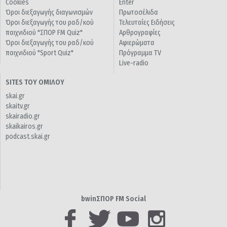
Cookies
Enter
Όροι διεξαγωγής διαγωνισμών
Πρωτοσέλιδα
Όροι διεξαγωγής του ραδ/κού
Τελευταίες Ειδήσεις
παιχνιδιού "ΣΠΟΡ FM Quiz"
Αρθρογραφίες
Όροι διεξαγωγής του ραδ/κού
Αφιερώματα
παιχνιδιού "Sport Quiz"
Πρόγραμμα TV
Live-radio
SITES ΤΟΥ ΟΜΙΛΟΥ
skai.gr
skaitv.gr
skairadio.gr
skaikairos.gr
podcast.skai.gr
bwinΣΠΟΡ FM Social