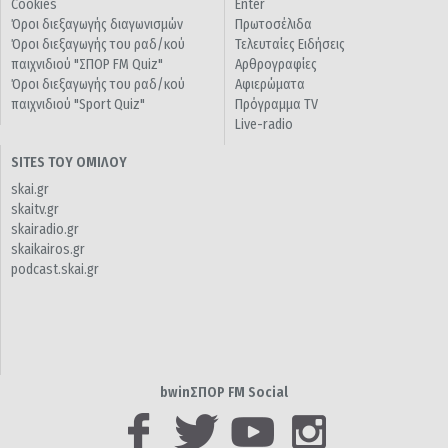
Cookies
Enter
Όροι διεξαγωγής διαγωνισμών
Πρωτοσέλιδα
Όροι διεξαγωγής του ραδ/κού
Τελευταίες Ειδήσεις
παιχνιδιού "ΣΠΟΡ FM Quiz"
Αρθρογραφίες
Όροι διεξαγωγής του ραδ/κού
Αφιερώματα
παιχνιδιού "Sport Quiz"
Πρόγραμμα TV
Live-radio
SITES ΤΟΥ ΟΜΙΛΟΥ
skai.gr
skaitv.gr
skairadio.gr
skaikairos.gr
podcast.skai.gr
bwinΣΠΟΡ FM Social