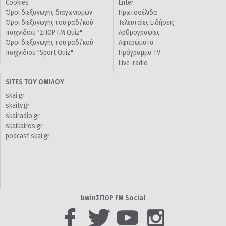
Cookies
Enter
Όροι διεξαγωγής διαγωνισμών
Πρωτοσέλιδα
Όροι διεξαγωγής του ραδ/κού
Τελευταίες Ειδήσεις
παιχνιδιού "ΣΠΟΡ FM Quiz"
Αρθρογραφίες
Όροι διεξαγωγής του ραδ/κού
Αφιερώματα
παιχνιδιού "Sport Quiz"
Πρόγραμμα TV
Live-radio
SITES ΤΟΥ ΟΜΙΛΟΥ
skai.gr
skaitv.gr
skairadio.gr
skaikairos.gr
podcast.skai.gr
bwinΣΠΟΡ FM Social