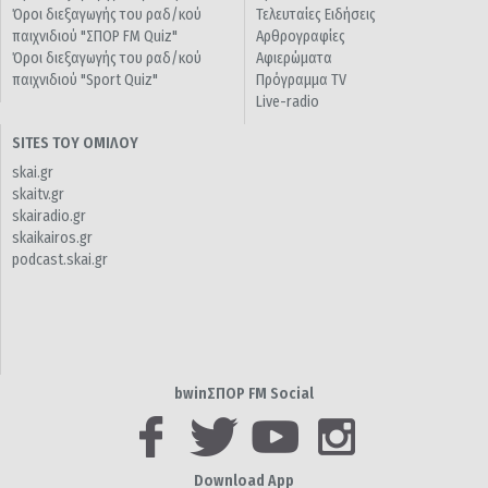
Όροι διεξαγωγής του ραδ/κού
Τελευταίες Ειδήσεις
παιχνιδιού "ΣΠΟΡ FM Quiz"
Αρθρογραφίες
Όροι διεξαγωγής του ραδ/κού
Αφιερώματα
παιχνιδιού "Sport Quiz"
Πρόγραμμα TV
Live-radio
SITES ΤΟΥ ΟΜΙΛΟΥ
skai.gr
skaitv.gr
skairadio.gr
skaikairos.gr
podcast.skai.gr
bwinΣΠΟΡ FM Social
Download App