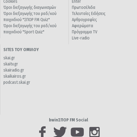
Cookies
Enter
Όροι διεξαγωγής διαγωνισμών
Πρωτοσέλιδα
Όροι διεξαγωγής του ραδ/κού
Τελευταίες Ειδήσεις
παιχνιδιού "ΣΠΟΡ FM Quiz"
Αρθρογραφίες
Όροι διεξαγωγής του ραδ/κού
Αφιερώματα
παιχνιδιού "Sport Quiz"
Πρόγραμμα TV
Live-radio
SITES ΤΟΥ ΟΜΙΛΟΥ
skai.gr
skaitv.gr
skairadio.gr
skaikairos.gr
podcast.skai.gr
bwinΣΠΟΡ FM Social