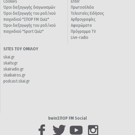
Cookies
Enter
Όροι διεξαγωγής διαγωνισμών
Πρωτοσέλιδα
Όροι διεξαγωγής του ραδ/κού
Τελευταίες Ειδήσεις
παιχνιδιού "ΣΠΟΡ FM Quiz"
Αρθρογραφίες
Όροι διεξαγωγής του ραδ/κού
Αφιερώματα
παιχνιδιού "Sport Quiz"
Πρόγραμμα TV
Live-radio
SITES ΤΟΥ ΟΜΙΛΟΥ
skai.gr
skaitv.gr
skairadio.gr
skaikairos.gr
podcast.skai.gr
bwinΣΠΟΡ FM Social