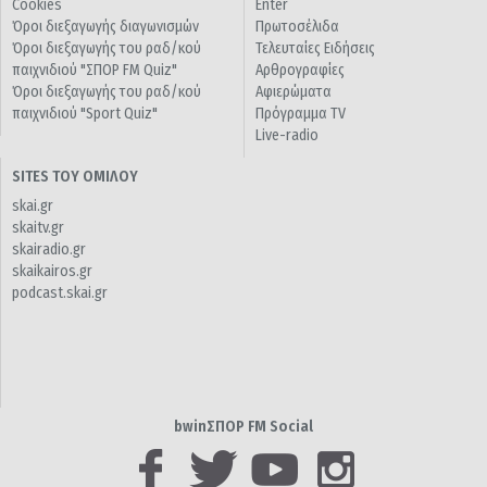
Cookies
Enter
Όροι διεξαγωγής διαγωνισμών
Πρωτοσέλιδα
Όροι διεξαγωγής του ραδ/κού
Τελευταίες Ειδήσεις
παιχνιδιού "ΣΠΟΡ FM Quiz"
Αρθρογραφίες
Όροι διεξαγωγής του ραδ/κού
Αφιερώματα
παιχνιδιού "Sport Quiz"
Πρόγραμμα TV
Live-radio
SITES ΤΟΥ ΟΜΙΛΟΥ
skai.gr
skaitv.gr
skairadio.gr
skaikairos.gr
podcast.skai.gr
bwinΣΠΟΡ FM Social