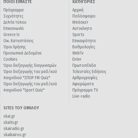
ΠΟΙΟΙ ΕΙΜΑΣΤΕ
ΚΑΤΗΓΟΡΙΕΣ
Πρόγραμμα
Αρχική
Συχνότητες
Ποδόσφαιρο
Δελτία τύπου
Μπάσκετ
Επικοινωνία
Αυτοκίνητο
Greece Is
Sports
Οικ. Καταστάσεις
Επικαιρότητα
Όροι Χρήσης
Βαθμολογίες
Προσωπικά Δεδομένα
WebTv
Cookies
Enter
Όροι διεξαγωγής διαγωνισμών
Πρωτοσέλιδα
Όροι διεξαγωγής του ραδ/κού
Τελευταίες Ειδήσεις
παιχνιδιού "ΣΠΟΡ FM Quiz"
Αρθρογραφίες
Όροι διεξαγωγής του ραδ/κού
Αφιερώματα
παιχνιδιού "Sport Quiz"
Πρόγραμμα TV
Live-radio
SITES ΤΟΥ ΟΜΙΛΟΥ
skai.gr
skaitv.gr
skairadio.gr
skaikairos.gr