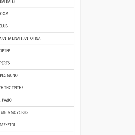
ΚΑΙ ΚΑΤΩ
ROOM
 CLUB
ΜΑΝΤΙΑ ΕΙΝΑΙ ΠΑΝΤΟΤΙΝΑ
ΠΟΡΤΕΡ
XPERTS
ΕΡΕΣ ΜΟΝΟ
ΣΗ ΤΗΣ ΤΡΙΤΗΣ
… ΡΑΔΙΟ
 ΜΕΤΑ ΜΟΥΣΙΚΗΣ
ΠΑΣΧΕΤΟΙ