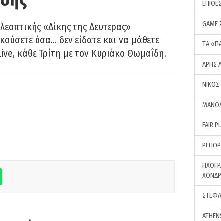
ΕΠΙΘΕ
GAME 
λεοπτικής «Δίκης της Δευτέρας»
ακούσετε όσα… δεν είδατε και να μάθετε
ΤA «Π
Live, κάθε Τρίτη με τον Κυριάκο Θωμαΐδη.
ΑΡΗΣ 
ΝΙΚΟΣ
ΜΑΝΩΛ
FAIR P
ΡΕΠΟΡ
ΗΧΟΓΡ
ΧΟΝΔ
ΣΤΕΦΑ
ATHEN