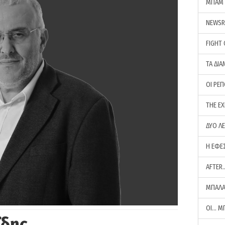
ΜΠΑΜ 
NEWS
FIGHT
ΤΑ ΔΙΑ
ΟΙ ΡΕ
THE E
ΔΥΟ Λ
Η ΕΦΕ
AFTER
ΜΠΑΛΑ
ΟΙ… Μ
ΐδης