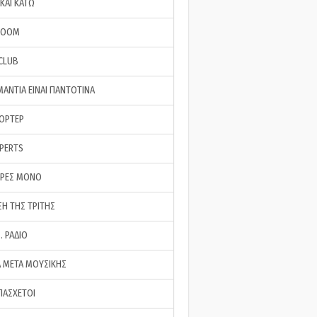
ΚΑΙ ΚΑΤΩ
ROOM
 CLUB
ΜΑΝΤΙΑ ΕΙΝΑΙ ΠΑΝΤΟΤΙΝΑ
ΠΟΡΤΕΡ
XPERTS
ΕΡΕΣ ΜΟΝΟ
ΣΗ ΤΗΣ ΤΡΙΤΗΣ
… ΡΑΔΙΟ
 ΜΕΤΑ ΜΟΥΣΙΚΗΣ
ΠΑΣΧΕΤΟΙ