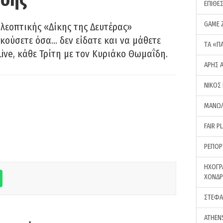
ΕΠΙΘΕ
GAME 
λεοπτικής «Δίκης της Δευτέρας»
ακούσετε όσα… δεν είδατε και να μάθετε
ΤA «Π
Live, κάθε Τρίτη με τον Κυριάκο Θωμαΐδη.
ΑΡΗΣ 
ΝΙΚΟΣ
ΜΑΝΩΛ
FAIR P
ΡΕΠΟΡ
ΗΧΟΓΡ
ΧΟΝΔ
ΣΤΕΦΑ
ATHEN