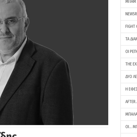
ΜΠΑΜ 
NEWS
FIGHT
ΤΑ ΔΙΑ
ΟΙ ΡΕ
THE E
ΔΥΟ Λ
Η ΕΦΕ
AFTER
ΜΠΑΛΑ
ΟΙ… Μ
ΐδης