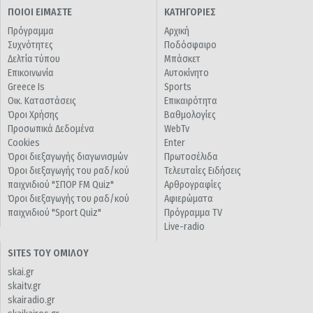
ΠΟΙΟΙ ΕΙΜΑΣΤΕ
ΚΑΤΗΓΟΡΙΕΣ
Πρόγραμμα
Αρχική
Συχνότητες
Ποδόσφαιρο
Δελτία τύπου
Μπάσκετ
Επικοινωνία
Αυτοκίνητο
Greece Is
Sports
Οικ. Καταστάσεις
Επικαιρότητα
Όροι Χρήσης
Βαθμολογίες
Προσωπικά Δεδομένα
WebTv
Cookies
Enter
Όροι διεξαγωγής διαγωνισμών
Πρωτοσέλιδα
Όροι διεξαγωγής του ραδ/κού
Τελευταίες Ειδήσεις
παιχνιδιού "ΣΠΟΡ FM Quiz"
Αρθρογραφίες
Όροι διεξαγωγής του ραδ/κού
Αφιερώματα
παιχνιδιού "Sport Quiz"
Πρόγραμμα TV
Live-radio
SITES ΤΟΥ ΟΜΙΛΟΥ
skai.gr
skaitv.gr
skairadio.gr