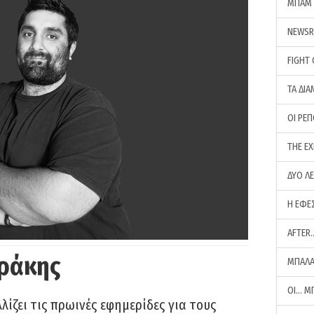
ΜΠΑΜ 
NEWS
FIGHT
ΤΑ ΔΙΑ
ΟΙ ΡΕ
THE E
ΔΥΟ Λ
Η ΕΦΕ
AFTER
ράκης
ΜΠΑΛΑ
ΟΙ… Μ
ίζει τις πρωινές εφημερίδες για τους