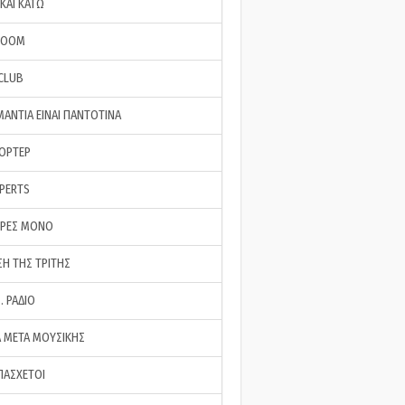
ΚΑΙ ΚΑΤΩ
ROOM
 CLUB
ΜΑΝΤΙΑ ΕΙΝΑΙ ΠΑΝΤΟΤΙΝΑ
ΠΟΡΤΕΡ
XPERTS
ΕΡΕΣ ΜΟΝΟ
ΣΗ ΤΗΣ ΤΡΙΤΗΣ
… ΡΑΔΙΟ
 ΜΕΤΑ ΜΟΥΣΙΚΗΣ
ΠΑΣΧΕΤΟΙ