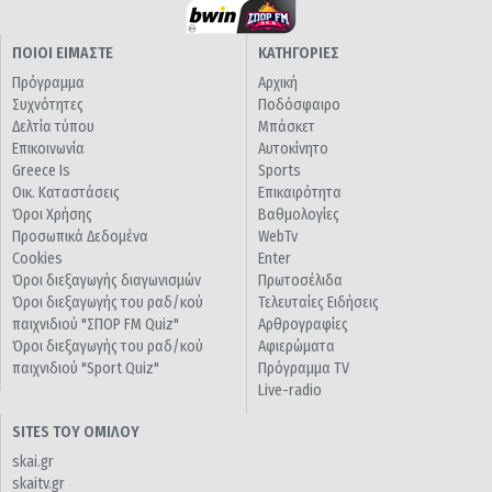
ΠΟΙΟΙ ΕΙΜΑΣΤΕ
ΚΑΤΗΓΟΡΙΕΣ
Πρόγραμμα
Αρχική
Συχνότητες
Ποδόσφαιρο
Δελτία τύπου
Μπάσκετ
Επικοινωνία
Αυτοκίνητο
Greece Is
Sports
Οικ. Καταστάσεις
Επικαιρότητα
Όροι Χρήσης
Βαθμολογίες
Προσωπικά Δεδομένα
WebTv
Cookies
Enter
Όροι διεξαγωγής διαγωνισμών
Πρωτοσέλιδα
Όροι διεξαγωγής του ραδ/κού
Τελευταίες Ειδήσεις
παιχνιδιού "ΣΠΟΡ FM Quiz"
Αρθρογραφίες
Όροι διεξαγωγής του ραδ/κού
Αφιερώματα
παιχνιδιού "Sport Quiz"
Πρόγραμμα TV
Live-radio
SITES ΤΟΥ ΟΜΙΛΟΥ
skai.gr
skaitv.gr