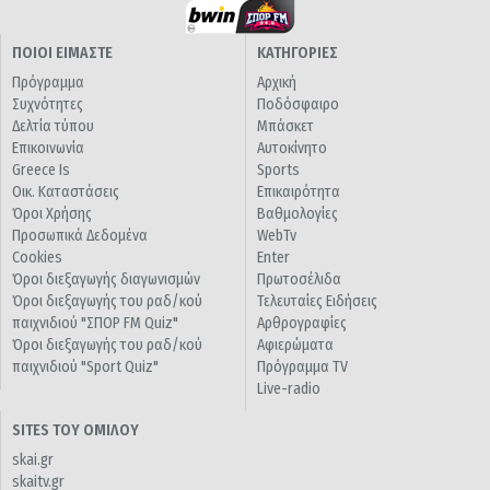
ΠΟΙΟΙ ΕΙΜΑΣΤΕ
ΚΑΤΗΓΟΡΙΕΣ
Πρόγραμμα
Αρχική
Συχνότητες
Ποδόσφαιρο
Δελτία τύπου
Μπάσκετ
Επικοινωνία
Αυτοκίνητο
Greece Is
Sports
Οικ. Καταστάσεις
Επικαιρότητα
Όροι Χρήσης
Βαθμολογίες
Προσωπικά Δεδομένα
WebTv
Cookies
Enter
Όροι διεξαγωγής διαγωνισμών
Πρωτοσέλιδα
Όροι διεξαγωγής του ραδ/κού
Τελευταίες Ειδήσεις
παιχνιδιού "ΣΠΟΡ FM Quiz"
Αρθρογραφίες
Όροι διεξαγωγής του ραδ/κού
Αφιερώματα
παιχνιδιού "Sport Quiz"
Πρόγραμμα TV
Live-radio
SITES ΤΟΥ ΟΜΙΛΟΥ
skai.gr
skaitv.gr