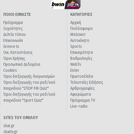
ΠΟΙΟΙ ΕΙΜΑΣΤΕ
ΚΑΤΗΓΟΡΙΕΣ
Πρόγραμμα
Αρχική
Συχνότητες
Ποδόσφαιρο
Δελτία τύπου
Μπάσκετ
Επικοινωνία
Αυτοκίνητο
Greece Is
Sports
Οικ. Καταστάσεις
Επικαιρότητα
Όροι Χρήσης
Βαθμολογίες
Προσωπικά Δεδομένα
WebTv
Cookies
Enter
Όροι διεξαγωγής διαγωνισμών
Πρωτοσέλιδα
Όροι διεξαγωγής του ραδ/κού
Τελευταίες Ειδήσεις
παιχνιδιού "ΣΠΟΡ FM Quiz"
Αρθρογραφίες
Όροι διεξαγωγής του ραδ/κού
Αφιερώματα
παιχνιδιού "Sport Quiz"
Πρόγραμμα TV
Live-radio
SITES ΤΟΥ ΟΜΙΛΟΥ
skai.gr
skaitv.gr