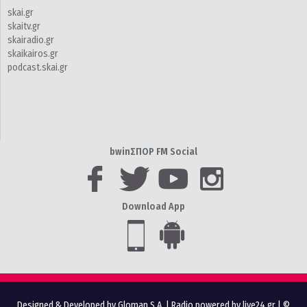
skai.gr
skaitv.gr
skairadio.gr
skaikairos.gr
podcast.skai.gr
bwinΣΠΟΡ FM Social
Download App
Designed & Developed by Gloman S.A.
|
Radio powered by live24.gr
| ©