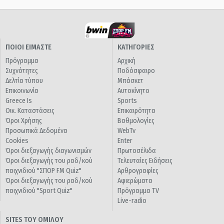
ΠΟΙΟΙ ΕΙΜΑΣΤΕ
ΚΑΤΗΓΟΡΙΕΣ
Πρόγραμμα
Αρχική
Συχνότητες
Ποδόσφαιρο
Δελτία τύπου
Μπάσκετ
Επικοινωνία
Αυτοκίνητο
Greece Is
Sports
Οικ. Καταστάσεις
Επικαιρότητα
Όροι Χρήσης
Βαθμολογίες
Προσωπικά Δεδομένα
WebTv
Cookies
Enter
Όροι διεξαγωγής διαγωνισμών
Πρωτοσέλιδα
Όροι διεξαγωγής του ραδ/κού
Τελευταίες Ειδήσεις
παιχνιδιού "ΣΠΟΡ FM Quiz"
Αρθρογραφίες
Όροι διεξαγωγής του ραδ/κού
Αφιερώματα
παιχνιδιού "Sport Quiz"
Πρόγραμμα TV
Live-radio
SITES ΤΟΥ ΟΜΙΛΟΥ