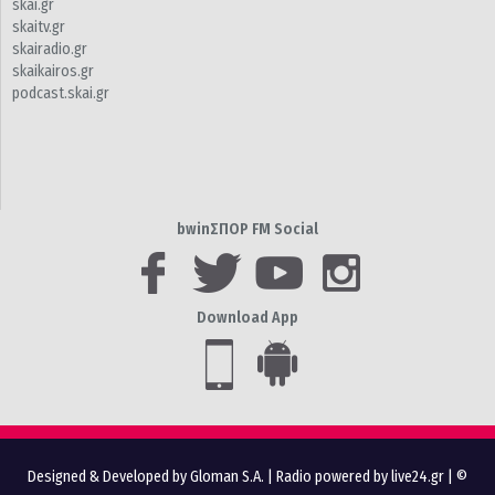
skai.gr
skaitv.gr
skairadio.gr
skaikairos.gr
podcast.skai.gr
bwinΣΠΟΡ FM Social
Download App
Designed & Developed by Gloman S.A.
|
Radio powered by live24.gr
| ©