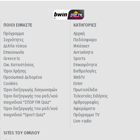
ΠΟΙΟΙ ΕΙΜΑΣΤΕ
ΚΑΤΗΓΟΡΙΕΣ
Πρόγραμμα
Αρχική
Συχνότητες
Ποδόσφαιρο
Δελτία τύπου
Μπάσκετ
Επικοινωνία
Αυτοκίνητο
Greece Is
Sports
Οικ. Καταστάσεις
Επικαιρότητα
Όροι Χρήσης
Βαθμολογίες
Προσωπικά Δεδομένα
WebTv
Cookies
Enter
Όροι διεξαγωγής διαγωνισμών
Πρωτοσέλιδα
Όροι διεξαγωγής του ραδ/κού
Τελευταίες Ειδήσεις
παιχνιδιού "ΣΠΟΡ FM Quiz"
Αρθρογραφίες
Όροι διεξαγωγής του ραδ/κού
Αφιερώματα
παιχνιδιού "Sport Quiz"
Πρόγραμμα TV
Live-radio
SITES ΤΟΥ ΟΜΙΛΟΥ